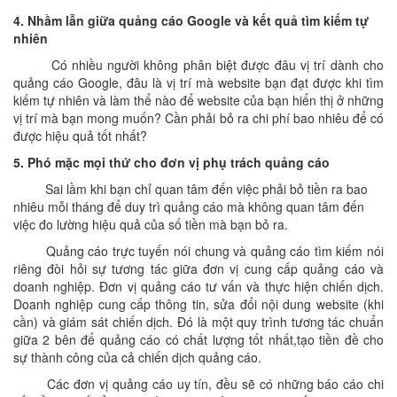
4. Nhầm lẫn giữa quảng cáo Google và kết quả tìm kiếm tự
nhiên
Có nhiều người không phân biệt được đâu vị trí dành cho
quảng cáo Google, đâu là vị trí mà website bạn đạt được khi tìm
kiếm tự nhiên và làm thể nào để website của bạn hiển thị ở những
vị trí mà bạn mong muốn? Cần phải bỏ ra chi phí bao nhiêu để có
được hiệu quả tốt nhất?
5. Phó mặc mọi thứ cho đơn vị phụ trách quảng cáo
Sai lầm khi bạn chỉ quan tâm đến việc phải bỏ tiền ra bao
nhiêu mỗi tháng để duy trì quảng cáo mà không quan tâm đến
việc đo lường hiệu quả của số tiền mà bạn bỏ ra.
Quảng cáo trực tuyến nói chung và quảng cáo tìm kiếm nói
riêng đòi hỏi sự tương tác giữa đơn vị cung cấp quảng cáo và
doanh nghiệp. Đơn vị quảng cáo tư vấn và thực hiện chiến dịch.
Doanh nghiệp cung cấp thông tin, sửa đổi nội dung website (khi
cần) và giám sát chiến dịch. Đó là một quy trình tương tác chuẩn
giữa 2 bên để quảng cáo có chất lượng tốt nhất,tạo tiền đề cho
sự thành công của cả chiến dịch quảng cáo.
Các đơn vị quảng cáo uy tín, đều sẽ có những báo cáo chi