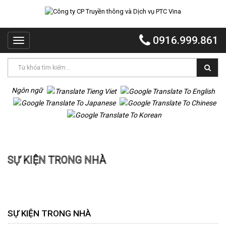
TRANG
CHỦ
0916.999.861
Toggle
PTC
navigation
VINA
PTC
EVENT
Ngôn ngữ
PTC
QUẢNG
CÁO
Trang chủ
Sự kiện Trong nhà
MR
SỰ KIỆN TRONG NHÀ
VOI
TỔ
CHỨC
TIỆC
DỰ
SỰ KIỆN TRONG NHÀ
ÁN