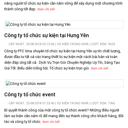
năng người tổ chức sự kiện cần nắm vững để xây dựng một chương trình
thành công tốt đẹp.
Xem chi tiết
Công ty tổ chức sự kiện tại Hưng Yên
CẬP NHẬT: 25-08-2018 02:15:06 |
SỰ KIỆN TRONG NHÀ
| LƯỢT XEM: 9623
Công ty PTC Vina chuyên tổ chức sự kiện tại Hưng Yên uy tín chất lượng,
được đầu tư tất cả các trang thiết bị sự kiện một cách bài bản và toàn
diện đáp ứng tất cả. Dịch Vụ Trọn Gói Chuyên Nghiệp Uy Tín, Sáng Tạo
Giá Tốt. Biểu diễn trống hội. Tổ chức sự kiện trọn gói.
Xem chi tiết
Công ty tổ chức event
CẬP NHẬT: 25-08-2018 01:53:46 |
SỰ KIỆN TRONG NHÀ
| LƯỢT XEM: 7366
Bí quyết thành công của một công ty tổ chức event? Những điều người
làm sự kiện cần nắm rõ để mang đến sự thành công cho khách hàng, đối
tác và công ty tổ chức.
Xem chi tiết