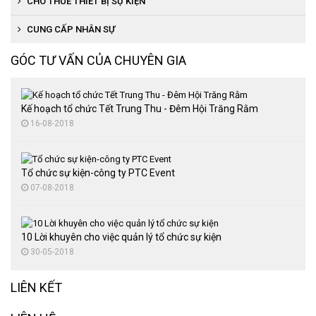
CHO THUÊ THIẾT BỊ SỰ KIỆN
Tổ chức lễ đón bằng di tích
Tổ chức cuộc thi người đẹp, văn nghệ
Cho thuê thiết bị âm thanh, ánh sáng
CUNG CẤP NHÂN SỰ
Tổ chức lễ đón bằng trường chuẩn
Tổ chức đại hội thể thao
Cho thuê nhà bạt
GÓC TƯ VẤN CỦA CHUYÊN GIA
Tổ chức lễ hội văn hóa
Cung cấp quà tặng
Cho thuê bàn ghế sự kiện
Tổ chức trung thu
Thuê màn hình LED
Kế hoạch tổ chức Tết Trung Thu - Đêm Hội Trăng Rằm
16-08-2018
Tổ chức đại hội thể thao
Tổ chức tiệc cuối năm
Tổ chức sự kiện-công ty PTC Event
Tổ chức sự kiện lễ kỷ niệm
07-08-2018
10 Lời khuyên cho việc quản lý tổ chức sự kiện
30-05-2018
LIÊN KẾT