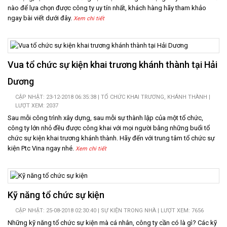
nào để lựa chọn được công ty uy tín nhất, khách hàng hãy tham khảo
ngay bài viết dưới đây.
Xem chi tiết
Vua tổ chức sự kiện khai trương khánh thành tại Hải
Dương
CẬP NHẬT: 23-12-2018 06:35:38 |
TỔ CHỨC KHAI TRƯƠNG, KHÁNH THÀNH
|
LƯỢT XEM: 2037
Sau mỗi công trình xây dựng, sau mỗi sự thành lập của một tổ chức,
công ty lớn nhỏ đều được công khai với mọi người bằng những buổi tổ
chức sự kiện khai trương khánh thành. Hãy đến với trung tâm tổ chức sự
kiện Ptc Vina ngay nhé.
Xem chi tiết
Kỹ năng tổ chức sự kiện
CẬP NHẬT: 25-08-2018 02:30:40 |
SỰ KIỆN TRONG NHÀ
| LƯỢT XEM: 7656
Những kỹ năng tổ chức sự kiện mà cá nhân, công ty cần có là gì? Các kỹ