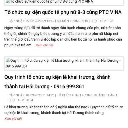
Tổ chức sự kiện quốc tế phụ nữ 8-3 cùng PTC VINA
CẬP NHẬT: 22-02-2023 09:18:42 |
SỰ KIỆN TRONG NHÀ
| LƯỢT XEM: 1031
Ngày mừng 8/3 đã trở thành ngày đấu tranh chung của phụ nữ trên toàn
thế giới, chính là ngày biểu dương ý chí đấu tranh cho phụ nữ khắp nơi
trên thế giới đấu tranh vì độc lập dân chủ tiến bộ xã hội và hạnh phúc của
phụ nữ và trẻ em.​
Xem chi tiết
Quy trình tổ chức sự kiện lễ khai trương, khánh
thành tại Hải Dương - 0916.999.861
CẬP NHẬT: 01-09-2020 11:44:20 |
TỔ CHỨC KHAI TRƯƠNG, KHÁNH THÀNH
|
LƯỢT XEM: 3104
Lễ khai trương, khánh thành có ý nghĩa như thế nào? Quy trình để tổ chức
sự kiện lễ khai trương, khánh thành tại Hải Dương thành công.
Xem chi tiết