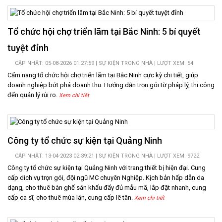
LIÊN
HỆ
Tổ chức hội chợ triển lãm tại Bắc Ninh: 5 bí quyết
tuyệt đỉnh
CẬP NHẬT: 05-08-2026 01:27:59 |
SỰ KIỆN TRONG NHÀ
| LƯỢT XEM: 54
Cẩm nang tổ chức hội chợ triển lãm tại Bắc Ninh cực kỳ chi tiết, giúp
doanh nghiệp bứt phá doanh thu. Hướng dẫn trọn gói từ pháp lý, thi công
đến quản lý rủi ro.
Xem chi tiết
Công ty tổ chức sự kiện tại Quảng Ninh
CẬP NHẬT: 13-04-2023 02:39:21 |
SỰ KIỆN TRONG NHÀ
| LƯỢT XEM: 9722
Công ty tổ chức sự kiện tại Quảng Ninh với trang thiết bị hiện đại. Cung
cấp dich vụ trọn gói, đội ngũ MC chuyên Nghiệp. Kịch bản hấp dẫn da
dạng, cho thuê bàn ghế sân khấu đẩy đủ mẫu mã, lắp đặt nhanh, cung
cấp ca sĩ, cho thuê múa lân, cung cấp lê tân.
Xem chi tiết