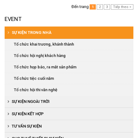
Đến trang
1
2
3
Tiếp theo >
EVENT
SỰ KIỆN TRONG NHÀ
Tổ chức khai trương, khánh thành
Tổ chức hội nghị khách hàng
Tổ chức họp báo, ra mắt sản phẩm
Tổ chức tiệc cuối năm
Tổ chức hội thi văn nghệ
SỰ KIỆN NGOÀI TRỜI
Tổ chức khánh thành, khai trương
SỰ KIỆN KẾT HỢP
Tổ chức lễ động thổ
Tổ chức khai trương, khánh thành
TƯ VẤN SỰ KIỆN
Tổ chức lễ đón bằng văn hóa
Tổ chức lễ ra mắt sản phẩm