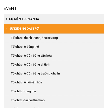
EVENT
SỰ KIỆN TRONG NHÀ
Tổ chức khai trương, khánh thành
SỰ KIỆN NGOÀI TRỜI
Tổ chức hội nghị khách hàng
Tổ chức khánh thành, khai trương
Tổ chức họp báo, ra mắt sản phẩm
Tổ chức lễ động thổ
Tổ chức tiệc cuối năm
Tổ chức lễ đón bằng văn hóa
Tổ chức hội thi văn nghệ
Tổ chức lễ đón bằng di tích
Tổ chức lễ đón bằng trường chuẩn
Tổ chức lễ hội văn hóa
Tổ chức trung thu
Tổ chức đại hội thể thao