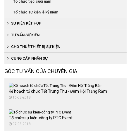
Tổ chức tiệc cuối năm
Tổ chức sự kiện lễ kỷ niệm
SỰ KIỆN KẾT HỢP
Tổ chức khai trương, khánh thành
TƯ VẤN SỰ KIỆN
Tổ chức lễ ra mắt sản phẩm
CHO THUÊ THIẾT BỊ SỰ KIỆN
Tổ chức cuộc thi người đẹp, văn nghệ
Cho thuê thiết bị âm thanh, ánh sáng
CUNG CẤP NHÂN SỰ
Tổ chức đại hội thể thao
Cho thuê nhà bạt
GÓC TƯ VẤN CỦA CHUYÊN GIA
Cung cấp quà tặng
Cho thuê bàn ghế sự kiện
Thuê màn hình LED
Kế hoạch tổ chức Tết Trung Thu - Đêm Hội Trăng Rằm
16-08-2018
Tổ chức sự kiện-công ty PTC Event
07-08-2018