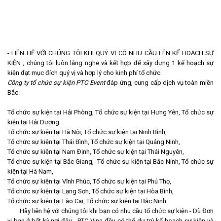
- LIÊN HỆ VỚI CHÚNG TÔI KHI QUÝ VỊ CÓ NHU CẦU LÊN KẾ HOẠCH SỰ
KIỆN , chúng tôi luôn lắng nghe và kết hợp để xây dựng 1 kế hoạch sự
kiện đạt mục đích quý vị và hợp lý cho kinh phí tổ chức.
Công ty tổ chức sự kiện PTC Event
đáp ứng, cung cấp dịch vụ toàn miền
Bắc:
Tổ chức sự kiện tại Hải Phòng, Tổ chức sự kiện tại Hưng Yên, Tổ chức sự
kiện tại Hải Dương
Tổ chức sự kiện tại Hà Nội, Tổ chức sự kiện tại Ninh Bình,
Tổ chức sự kiện tại Thái Bình, Tổ chức sự kiện tại Quảng Ninh,
Tổ chức sự kiện tại Nam Định, Tổ chức sự kiện tại Thái Nguyên,
Tổ chức sự kiện tại Bắc Giang, Tổ chức sự kiện tại Bắc Ninh, Tổ chức sự
kiện tại Hà Nam,
Tổ chức sự kiện tại Vĩnh Phúc, Tổ chức sự kiện tại Phú Thọ,
Tổ chức sự kiện tại Lạng Sơn, Tổ chức sự kiện tại Hòa Bình,
Tổ chức sự kiện tại Lào Cai, Tổ chức sự kiện tại Bắc Ninh.
Hãy liên hệ với chúng tôi khi bạn có nhu cầu tổ chức sự kiện - Dù Đơn
vị bạn ở bất kỳ nơi đâu - PTC Vina đều có thể dự trù kế hoạch sự kiện và