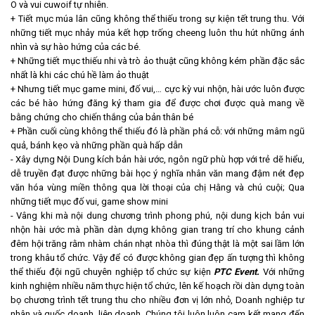
O và vui cuwoif tự nhiên.
+ Tiết mục múa lân cũng không thể thiếu trong sự kiện tết trung thu. Với
những tiết mục nhảy múa kết hợp trống cheeng luôn thu hút những ánh
nhìn và sự hào hứng của các bé.
+ Những tiết mục thiếu nhi và trò ảo thuật cũng không kém phần đặc sắc
nhất là khi các chú hề làm ảo thuật
+ Nhưng tiết mục game mini, đố vui,… cực kỳ vui nhộn, hài ước luôn được
các bé hào hứng đăng ký tham gia để được chơi được quà mang về
bằng chứng cho chiến thắng của bản thân bé
+ Phần cuối cùng không thể thiếu đó là phần phá cỗ: với những mâm ngũ
quả, bánh kẹo và những phần quà hấp dẫn
- Xây dựng Nội Dung kích bản hài ước, ngôn ngữ phù hợp với trẻ dẽ hiểu,
dễ truyền đạt được những bài học ý nghĩa nhân văn mang đậm nét đẹp
văn hóa vùng miền thông qua lời thoại của chị Hằng và chú cuội; Qua
những tiết mục đố vui, game show mini
- Vâng khi mà nội dung chương trình phong phú, nội dung kịch bản vui
nhộn hài ước mà phần dàn dựng không gian trang trí cho khung cảnh
đêm hội trăng rằm nhàm chán nhạt nhòa thì đúng thật là một sai lầm lớn
trong khâu tổ chức. Vậy để có được không gian đẹp ấn tượng thì không
thể thiếu đội ngũ chuyên nghiệp tổ chức sự kiện
PTC Event.
Với những
kinh nghiệm nhiều năm thực hiện tổ chức, lên kế hoạch rồi dàn dựng toàn
bọ chương trình tết trung thu cho nhiều đơn vị lớn nhỏ, Doanh nghiệp tư
nhân và quốc doanh, liên doanh. Chúng tôi luôn luôn cam kết mang đến