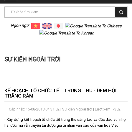
navigation
LIÊN
HỆ
Ngôn ngữ
Trang chủ
Sự kiện Ngoài trời
SỰ KIỆN NGOÀI TRỜI
KẾ HOẠCH TỔ CHỨC TẾT TRUNG THU - ĐÊM HỘI
TRĂNG RẰM
Cập nhật: 16-08-2018 04:31:52 |
Sự kiện Ngoài trời
| Lượt xem: 7352
- Xây dựng kết hoạch tổ chức tết trung thu sáng tạo và độc đáo vui nhộn
hài ước mà vẫn truyền tải được giá trị nhân văn cao của văn hóa Việt