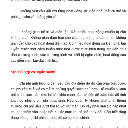
THIẾT
BỊ
Những yêu cầu đối với từng hoạt động sự kiện phải thật cụ thể và
phải ghi chú vào bảng yêu cầu.
CUNG
CẤP
NHÂN
Không gian bố trí và diễn tập: Rất nhiều hoạt động chuẩn bị cần
SỰ
không gian. Không gian đảm bảo cho các hoạt động chuẩn bị tốt, không
gian cần cho các hoạt động diễn tập. Có nhiều hoạt động sự kiện phải tập
PTC
luyện trước một cách thuần thục mới được thực hiện trong sự kiện như
QUẢNG
dẫn chương trình, các chương trình và thiết bị nghe nhìn, hoạt động của
CÁO
các diễn viên, lắp đặt thiết bị…
THI
Sự phù hợp với ngân sách:
CÔNG
BIỂN
Chi phí ảnh hưởng đến yêu cầu địa điểm do đó cần phải biết trước
TRONG
chi phí cần thiết để có thể ra những quyết sách phù hợp. Để chuẩn bị kinh
NHÀ
phí chính xác, cần xem lại các khía cạnh của sự kiện để đảm bảo đã tính
toàn bộ những chi phí phát sinh. Nếu quản lý không chặt chẽ, thông
THI
thường chi phí đều vượt trội so với dự toán. Do vậy phải liên tục cập nhật
CÔNG
chi phí, thêm vào hoặc bớt đi các mục khi có thể thay đổi. Cần biết rằng
BIỂN
đang sử dụng chi phí đến đâu để có sự điều chỉnh.
NGOÀI
TRỜI