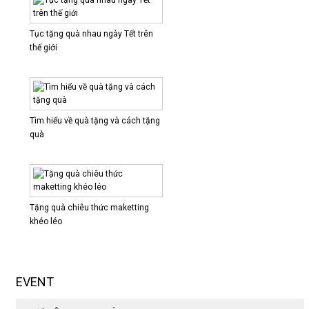
THI
CÔNG
Tục tặng quà nhau ngày Tết trên
BIỂN
thế giới
ĐẠI
LÝ
THI
CÔNG
CỔNG
Tìm hiểu về quà tặng và cách tặng
CHÀO
quà
TRANG
TRÍ
ĐÈN
ĐƯỜNG
Tặng quà chiêu thức maketting
khéo léo
MR
VOI
TỔ
CHỨC
EVENT
TIỆC