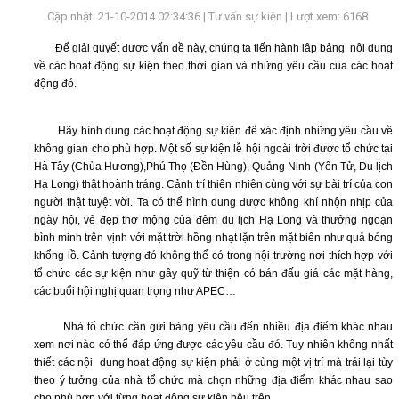
CHỨC
Cập nhật: 21-10-2014 02:34:36 |
Tư vấn sự kiện
| Lượt xem: 6168
SỰ
KIỆN
Để giải quyết được vấn đề này, chúng ta tiến hành lập bảng nội dung
TRONG
về các hoạt động sự kiện theo thời gian và những yêu cầu của các hoạt
NHÀ
động đó.
TỔ
CHỨC
Hãy hình dung các hoạt động sự kiện để xác định những yêu cầu về
SỰ
không gian cho phù hợp. Một số sự kiện lễ hội ngoài trời được tổ chức tại
KIỆN
Hà Tây (Chùa Hương),Phú Thọ (Đền Hùng), Quảng Ninh (Yên Tử, Du lịch
NGOÀI
Hạ Long) thật hoành tráng. Cảnh trí thiên nhiên cùng với sự bài trí của con
TRỜI
người thật tuyệt vời. Ta có thể hình dung được không khí nhộn nhịp của
ngày hội, vẻ đẹp thơ mộng của đêm du lịch Hạ Long và thưởng ngoạn
TỔ
bình minh trên vịnh với mặt trời hồng nhạt lặn trên mặt biển như quả bóng
CHỨC
khổng lồ. Cảnh tượng đó không thể có trong hội trường nơi thích hợp với
SỰ
tổ chức các sự kiện như gây quỹ từ thiện có bán đấu giá các mặt hàng,
KIỆN
các buổi hội nghị quan trọng như APEC…
KẾT
HỢP
Nhà tổ chức cần gửi bảng yêu cầu đến nhiều địa điểm khác nhau
xem nơi nào có thể đáp ứng được các yêu cầu đó. Tuy nhiên không nhất
CHO
thiết các nội dung hoạt động sự kiện phải ở cùng một vị trí mà trái lại tùy
THUÊ
theo ý tưởng của nhà tổ chức mà chọn những địa điểm khác nhau sao
TRANG
cho phù hợp với từng hoạt động sự kiện nêu trên.