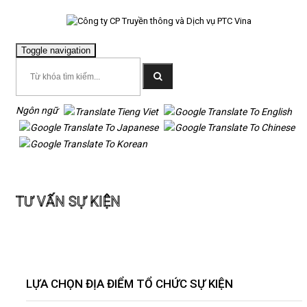
Toggle navigation
0916.999.861
Ngôn ngữ
TRANG
Trang chủ
Tư vấn sự kiện
CHỦ
TƯ VẤN SỰ KIỆN
PTC
VINA
PTC
EVENT
LỰA CHỌN ĐỊA ĐIỂM TỔ CHỨC SỰ KIỆN
TỔ