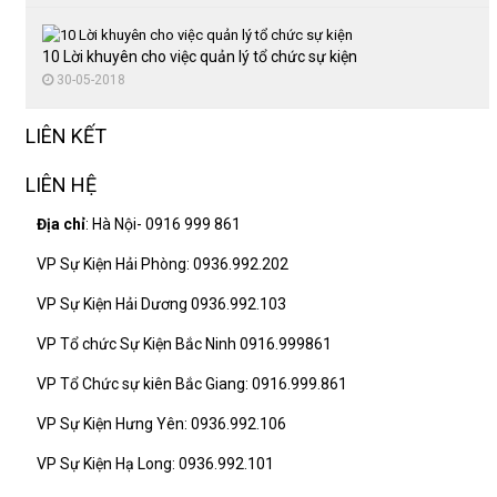
CHỨC
SỰ
KIỆN
10 Lời khuyên cho việc quản lý tổ chức sự kiện
30-05-2018
QUẢNG
CÁO
LIÊN KẾT
TỔ
LIÊN HỆ
CHỨC
TIỆC
Địa chỉ
: Hà Nội- 0916 999 861
LIÊN
VP Sự Kiện Hải Phòng: 0936.992.202
HỆ
VP Sự Kiện Hải Dương 0936.992.103
VP Tổ chức Sự Kiện Bắc Ninh 0916.999861
VP Tổ Chức sự kiên Bắc Giang: 0916.999.861
VP Sự Kiện Hưng Yên: 0936.992.106
VP Sự Kiện Hạ Long: 0936.992.101