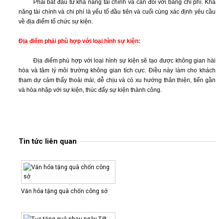
Phải bắt đầu từ khả năng tài chính và cân đối với bảng chi phí. Khả
năng tài chính và chi phí là yếu tố đầu tiên và cuối cùng xác định yêu cầu
THI
về địa điểm tổ chức sự kiện.
CÔNG
BIỂN
Địa điểm phải phù hợp với loại hình sự kiện:
CÔNG
TRÌNH
Địa điểm phù hợp với loại hình sự kiện sẽ tạo được không gian hài
hòa và tâm lý môi trường không gian tích cực. Điều này làm cho khách
THI
tham dự cảm thấy thoải mái, dễ chịu và có xu hướng thân thiện, tiến gần
CÔNG
và hòa nhập với sự kiện, thúc đẩy sự kiện thành công.
BIỂN
PANO
THI
CÔNG
Tin tức liên quan
BIỂN
KARAOKE
THI
CÔNG
MÀN
Văn hóa tặng quà chốn công sở
HÌNH
LED