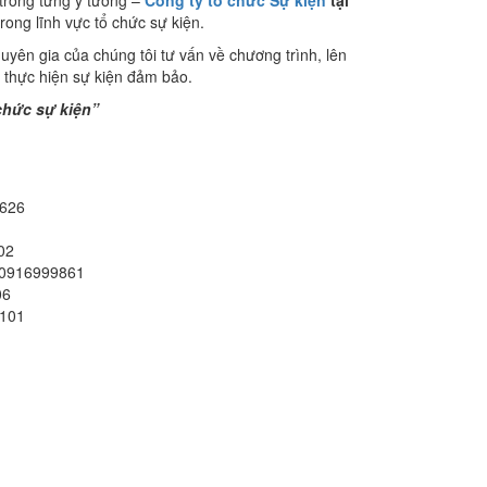
rong lĩnh vực tổ chức sự kiện.
ên gia của chúng tôi tư vấn về chương trình, lên
độ thực hiện sự kiện đảm bảo.
chức sự kiện”
8626
02
: 0916999861
06
2101