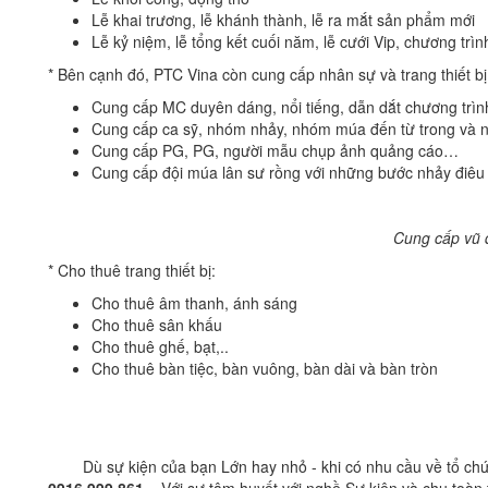
Lễ khai trương, lễ khánh thành, lễ ra mắt sản phẩm mới
Lễ kỷ niệm, lễ tổng kết cuối năm, lễ cưới Vip, chương tr
* Bên cạnh đó, PTC Vina còn cung cấp nhân sự và trang thiết bị
Cung cấp MC duyên dáng, nổi tiếng, dẫn dắt chương trìn
Cung cấp ca sỹ, nhóm nhảy, nhóm múa đến từ trong và 
Cung cấp PG, PG, người mẫu chụp ảnh quảng cáo…
Cung cấp đội múa lân sư rồng với những bước nhảy điêu
Cung cấp vũ 
* Cho thuê trang thiết bị:
Cho thuê âm thanh, ánh sáng
Cho thuê sân khấu
Cho thuê ghế, bạt,..
Cho thuê bàn tiệc, bàn vuông, bàn dài và bàn tròn
Dù sự kiện của bạn Lớn hay nhỏ - khi có nhu cầu về tổ chức s
0916 999 861
– Với sự tâm huyết với nghề Sự kiện và chu toàn