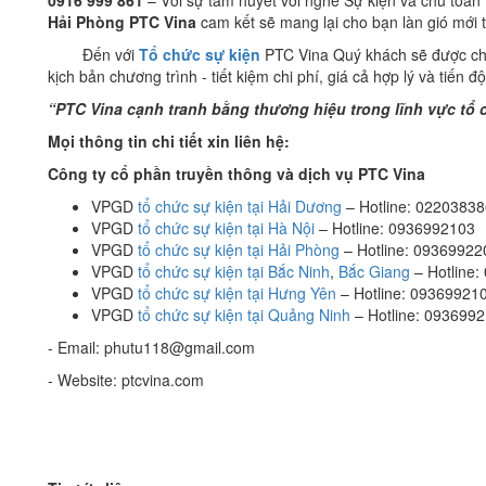
Hải Phòng PTC Vina
cam kết sẽ mang lại cho bạn làn gió mới t
Đến với
Tổ chức sự kiện
PTC Vina Quý khách sẽ được chuy
kịch bản chương trình - tiết kiệm chi phí, giá cả hợp lý và tiến 
“PTC Vina cạnh tranh bằng thương hiệu trong lĩnh vực tổ 
Mọi thông tin chi tiết xin liên hệ:
Công ty cổ phần truyền thông và dịch vụ PTC Vina
VPGD
tổ chức sự kiện tại Hải Dương
– Hotline: 0220383
VPGD
tổ chức sự kiện tại Hà Nội
– Hotline: 0936992103
VPGD
tổ chức sự kiện tại Hải Phòng
– Hotline: 09369922
VPGD
tổ chức sự kiện tại Bắc Ninh
,
Bắc Giang
– Hotline
VPGD
tổ chức sự kiện tại Hưng Yên
– Hotline: 09369921
VPGD
tổ chức sự kiện tại Quảng Ninh
– Hotline: 093699
- Email: phutu118@gmail.com
- Website: ptcvina.com