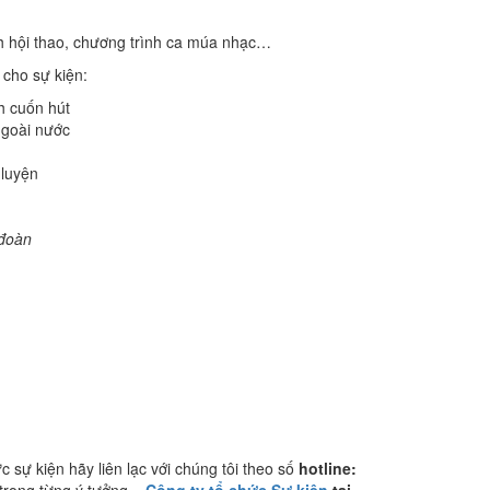
ình hội thao, chương trình ca múa nhạc…
 cho sự kiện:
h cuốn hút
ngoài nước
 luyện
đoàn
ự kiện hãy liên lạc với chúng tôi theo số
hotline:
 trong từng ý tưởng –
Công ty tổ chức Sự kiện
tại