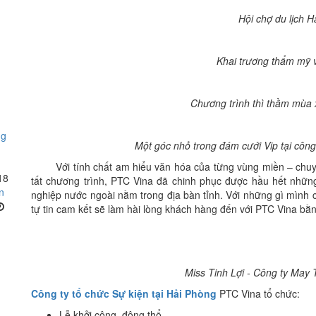
Hội chợ du lịch 
Khai trương thẩm mỹ vi
Chương trình thì thầm mùa 
ng
Một góc nhỏ trong đám cưới Vip tại côn
Với tính chất am hiểu văn hóa của từng vùng miền – chuyên
18
tất chương trình, PTC Vina đã chinh phục được hầu hết nhữn
nghiệp nước ngoài nằm trong địa bàn tỉnh. Với những gì mình 
tự tin cam kết sẽ làm hài lòng khách hàng đến với PTC Vina bằn
Miss Tinh Lợi - Công ty May 
Công ty tổ chức Sự kiện tại Hải Phòng
PTC Vina tổ chức:
Lễ khởi công, động thổ