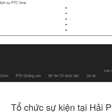
Dịch vụ PTC Vina
Liên
Event
PTC Quảng cáo
Mr Voi Tổ chức tiệc
Dự án
Tổ chức sự kiện tại Hải 