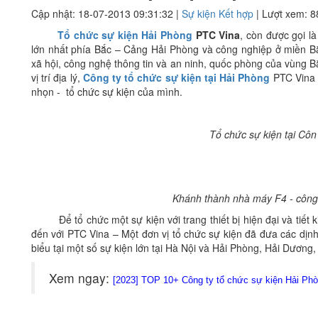
Cập nhật: 18-07-2013 09:31:32 |
Sự kiện Kết hợp
| Lượt xem: 8
Tổ chức sự kiện Hải Phòng
PTC Vina
, còn được gọi l
lớn nhất phía Bắc – Cảng Hải Phòng và công nghiệp ở miền Bắc 
xã hội, công nghệ thông tin và an ninh, quốc phòng của vùng Bắ
vị trí địa lý,
Công ty tổ chức sự kiện tại Hải Phòng
PTC Vina q
nhọn - tổ chức sự kiện của mình.
Tổ chức sự kiện tại Côn
Khánh thành nhà máy F4 - công 
Để tổ chức một sự kiện với trang thiết bị hiện đại và tiết ki
đến với PTC Vina – Một đơn vị tổ chức sự kiện đã đưa các dịn
biểu tại một số sự kiện lớn tại Hà Nội và Hải Phòng, Hải Dươ
Xem ngay:
[2023] TOP 10+ Công ty tổ chức sự kiện Hải Phò