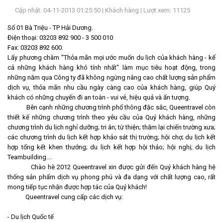
Cập nhật: 04-11-2013 01:25:50 |
Khách hàng
| Lượt xem: 11125
LIÊN
HỆ
Số 01 Bà Triệu - TP Hải Dương.
Điện thoại: 03203 892 900 - 3 500 010
Fax: 03203 892 600.
Lấy phương châm "Thỏa mãn mọi ước muốn du lịch của khách hàng - kể
cả những khách hàng khó tính nhất" làm mục tiêu hoạt động, trong
những năm qua Công ty đã không ngừng nâng cao chất lượng sản phẩm
dịch vụ, thỏa mãn nhu cầu ngày càng cao của khách hàng, giúp Quý
khách có những chuyến đi an toàn - vui vẻ, hiệu quả và ấn tượng.
Bên cạnh những chương trình phổ thông đặc sắc, Queentravel còn
thiết kế những chương trình theo yêu cầu của Quý khách hàng, những
chương trình du lịch nghỉ dưỡng; tri ân; từ thiện; thăm lại chiến trường xưa;
các chương trình du lịch kết hợp khảo sát thị trường; hội chợ; du lịch kết
hợp tổng kết khen thưởng; du lịch kết hợp hội thảo; hội nghị; du lịch
Teambuilding....
Chào hè 2012 Queentravel xin được gửi đến Quý khách hàng hệ
thống sản phẩm dịch vụ phong phú và đa dạng với chất lượng cao, rất
mong tiếp tục nhận được hợp tác của Quý khách!
Queentravel cung cấp các dịch vụ:
- Du lịch Quốc tế