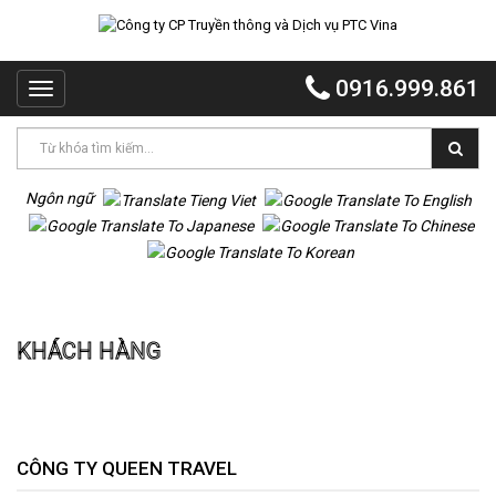
TRANG
CHỦ
0916.999.861
Toggle
PTC
navigation
VINA
PTC
EVENT
Ngôn ngữ
PTC
QUẢNG
CÁO
Trang chủ
Khách hàng
MR
KHÁCH HÀNG
VOI
TỔ
CHỨC
TIỆC
DỰ
CÔNG TY QUEEN TRAVEL
ÁN