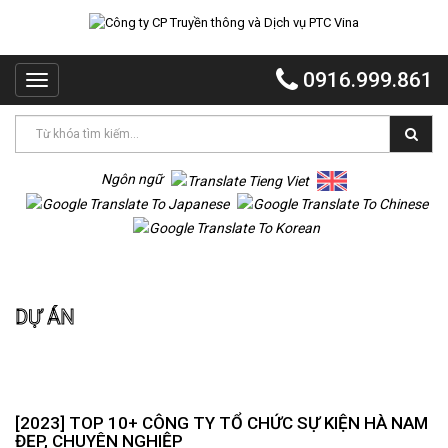
TRANG
CHỦ
0916.999.861
Toggle
PTC
navigation
VINA
PTC
EVENT
Ngôn ngữ
PTC
QUẢNG
CÁO
Trang chủ
Dự án
MR
DỰ ÁN
VOI
TỔ
CHỨC
TIỆC
DỰ
[2023] TOP 10+ CÔNG TY TỔ CHỨC SỰ KIỆN HÀ NAM
ÁN
ĐẸP, CHUYÊN NGHIỆP