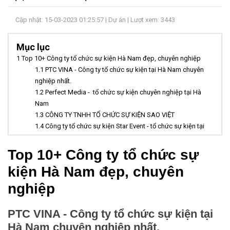
LIÊN
Cập nhật: 15-03-2023 01:25:57 |
Dự án
| Lượt xem: 3443
HỆ
Mục lục
1
Top 10+ Công ty tổ chức sự kiện Hà Nam đẹp, chuyên nghiệp
1.1
PTC VINA - Công ty tổ chức sự kiện tại Hà Nam chuyên
nghiệp nhất.
1.2
Perfect Media - tổ chức sự kiện chuyên nghiệp tại Hà
Nam
1.3
CÔNG TY TNHH TỔ CHỨC SỰ KIỆN SAO VIỆT
1.4
Công ty tổ chức sự kiện Star Event - tổ chức sự kiện tại
Hà Nam
1.5
Công ty tổ chức sự kiện VIETSKY - tổ chức sự kiện tại Hà
Top 10+ Công ty tổ chức sự
Nam
kiện Hà Nam đẹp, chuyên
1.6
Tổ chức sự kiện Biz Event
1.7
CÔNG TY TNHH TỔ CHỨC SỰ KIỆN VÀ TRUYỀN THÔNG
nghiệp
SAO MAI
2
Trung tâm tổ chức sự kiện lớn tại Hà Nam
PTC VINA - Công ty tổ chức sự kiện tại
2.1
NGỌC SƠN PALACE
Hà Nam chuyên nghiệp nhất.
2.2
TÂN THỦY PALACE