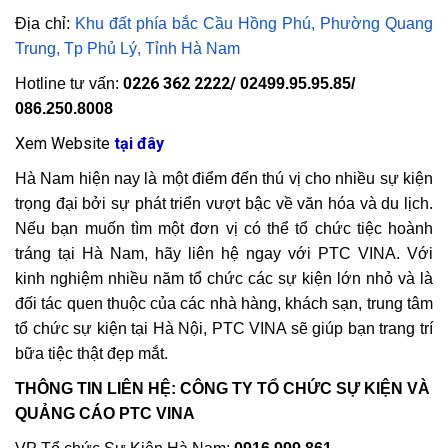
Địa chỉ:
Khu đất phía bắc Cầu Hồng Phú, Phường Quang
Trung, Tp Phủ Lý, Tỉnh Hà Nam
226 362 2222​/
Hotline tư vấn:
0
02499.95.95.85/
086.250.8008
Xem Website
tại đây
Hà Nam hiện nay là một điểm đến thú vị cho nhiều sự kiện
trọng đại bởi sự phát triển vượt bậc về văn hóa và du lịch.
Nếu bạn muốn tìm một đơn vị có thể tổ chức tiệc hoành
tráng tại Hà Nam, hãy liên hệ ngay với PTC VINA. Với
kinh nghiệm nhiều năm tổ chức các sự kiện lớn nhỏ và là
đối tác quen thuộc của các nhà hàng, khách sạn, trung tâm
tổ chức sự kiện tại Hà Nội, PTC VINA sẽ giúp bạn trang trí
bữa tiệc thật đẹp mắt.
THÔNG TIN LIÊN HỆ: CÔNG TY TỔ CHỨC SỰ KIỆN VÀ
QUẢNG CÁO PTC VINA