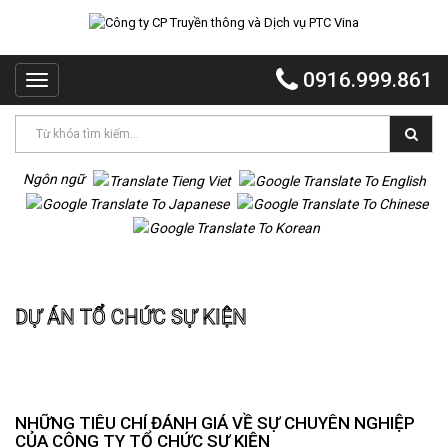
TRANG
CHỦ
0916.999.861
Toggle
PTC
navigation
VINA
PTC
EVENT
Ngôn ngữ
PTC
QUẢNG
CÁO
Trang chủ
Dự án Tổ chức sự kiện
MR
DỰ ÁN TỔ CHỨC SỰ KIỆN
VOI
TỔ
CHỨC
TIỆC
DỰ
NHỮNG TIÊU CHÍ ĐÁNH GIÁ VỀ SỰ CHUYÊN NGHIỆP
ÁN
CỦA CÔNG TY TỔ CHỨC SỰ KIỆN