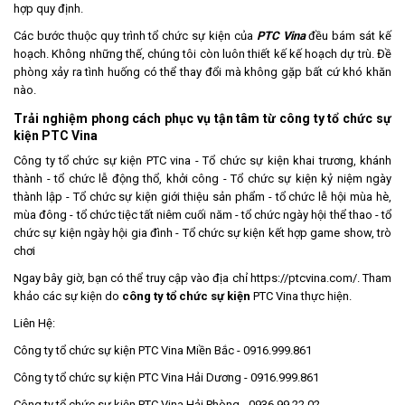
hợp quy định.
Các bước thuộc quy trình tổ chức sự kiện của
PTC Vina
đều bám sát kế
hoạch. Không những thế, chúng tôi còn luôn thiết kế kế hoạch dự trù. Đề
phòng xảy ra tình huống có thể thay đổi mà không gặp bất cứ khó khăn
nào.
Trải nghiệm phong cách phục vụ tận tâm từ công ty tổ chức sự
kiện PTC Vina
Công ty tổ chức sự kiện PTC vina - Tổ chức sự kiện khai trương, khánh
thành - tổ chức lễ động thổ, khởi công - Tổ chức sự kiện kỷ niệm ngày
thành lập - Tổ chức sự kiện giới thiệu sản phẩm - tổ chức lễ hội mùa hè,
mùa đông - tổ chức tiệc tất niêm cuối năm - tổ chức ngày hội thể thao - tổ
chức sự kiện ngày hội gia đình - Tổ chức sự kiện kết hợp game show, trò
chơi
Ngay bây giờ, bạn có thể truy cập vào địa chỉ
https://ptcvina.com/
. Tham
khảo các sự kiện do
công ty tổ chức sự kiện
PTC Vina
thực hiện.
Liên Hệ:
Công ty tổ chức sự kiện PTC Vina Miền Bắc - 0916.999.861
Công ty tổ chức sự kiện PTC Vina Hải Dương - 0916.999.861
Công ty tổ chức sự kiện PTC Vina Hải Phòng - 0936.99.22.02