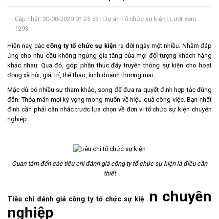
LIÊN
Cập nhật: 30-08-2020 01:25:53 |
Dự án Tổ chức sự kiện
| Lượt xem:
HỆ
1293
Hiện nay, các
công ty tổ chức sự kiện
ra đời ngày một nhiều. Nhằm đáp
ứng cho nhu cầu không ngừng gia tăng của mọi đối tượng khách hàng
khác nhau. Qua đó, góp phần thúc đẩy truyền thông sự kiện cho hoạt
động xã hội, giải trí, thể thao, kinh doanh thương mại…
Mặc dù có nhiều sự tham khảo, song để đưa ra quyết định hợp tác đúng
đắn. Thỏa mãn mọi kỳ vọng mong muốn về hiệu quả công việc. Bạn nhất
định cần phải cân nhắc trước lựa chọn về đơn vị tổ chức sự kiện chuyên
nghiệp.
Quan tâm đến các tiêu chí đánh giá
công ty tổ chức sự kiện
là điều cần
thiết
n chuyên
Tiêu chí đánh giá
công ty tổ chức sự kiệ
nghiệp