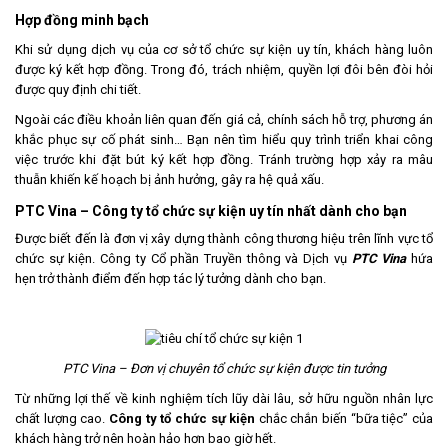
Hợp đồng minh bạch
Khi sử dụng dịch vụ của cơ sở tổ chức sự kiện uy tín, khách hàng luôn
được ký kết hợp đồng. Trong đó, trách nhiệm, quyền lợi đôi bên đòi hỏi
được quy định chi tiết.
Ngoài các điều khoản liên quan đến giá cả, chính sách hỗ trợ, phương án
khắc phục sự cố phát sinh… Bạn nên tìm hiểu quy trình triển khai công
việc trước khi đặt bút ký kết hợp đồng. Tránh trường hợp xảy ra mâu
thuẫn khiến kế hoạch bị ảnh hưởng, gây ra hệ quả xấu.
PTC Vina
–
Công ty tổ chức sự kiện uy tín
nhất dành cho bạn
Được biết đến là đơn vị xây dựng thành công thương hiệu trên lĩnh vực tổ
chức sự kiện. Công ty Cổ phần Truyền thông và Dịch vụ
PTC Vina
hứa
hẹn trở thành điểm đến hợp tác lý tưởng dành cho bạn.
PTC Vina
– Đơn vị chuyên tổ chức sự kiện được tin tưởng
Từ những lợi thế về kinh nghiệm tích lũy dài lâu, sở hữu nguồn nhân lực
chất lượng cao.
Công ty tổ chức sự kiện
chắc chắn biến “bữa tiệc” của
khách hàng trở nên hoàn hảo hơn bao giờ hết.