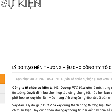
 SỰ KIỆN
LÝ DO TẠO NÊN THƯƠNG HIỆU CHO CÔNG TY TỔ C
Cập nhật: 30-08-2020 05:41:58 |
Dự án Tổ chức sự kiện
| Lượt xem: 
Công ty tổ chức sự kiện tại Hải Dương
PTC Vina
luôn là một trong
tin tưởng. Quyết định lựa chọn hợp tác cùng chúng tôi, hứa hẹn bạn s
phối hợp với quy trình làm việc mang tính chuyên nghiệp và bài bản nh
Vậy đâu là lý do giúp PTC Vina xây dựng thành công thương hiệu trên 
chức sự kiện. Hãy cùng theo dõi ngay thông tin bài viết này chia sẻ