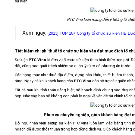
sự kiện.
PTC Vina
luôn mang đến ý tưởng tổ chức
Xem ngay:
[2023] TOP 10+ Công ty tổ chức sự kiện Hải Dươn
Tiết kiệm chi phí thuê tổ chức sự kiện vẫn đạt mục đích tổ ch
Sự kiện
PTC Vina
là đơn vị tổ chức sử kiện theo hình thức trọn gói. 
đãi, cũng bao quát trách nhiệm và quản lý rủ ro có phương án trước.
Các hạng mục như thuê địa điểm, dựng sân khấu, thiết bị âm thanh, 
ràng. Ngay cả khi khách hàng cần
PTC Vina
còn hỗ trợ cả nguồn nhân
Tất cả sau khi tính toán riêng biệt, sẽ hoạch định chung vào duy nh
hợp. Nhờ vậy, bạn sẽ không còn phải lo ngại về vấn đề tài chính tổ chứ
Phục vụ chuyên nghiệp, giúp khách hàng đạt 
Đội ngũ nhân viên setup sự kiện PTC Vina luôn làm việc bằng tinh t
hoạch đã được thỏa thuận trong hợp đồng dịch vụ. Giúp khách hàng 