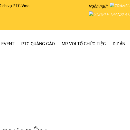
Dịch vụ PTC Vina
Ngôn ngữ:
 EVENT
PTC QUẢNG CÁO
MR VOI TỔ CHỨC TIỆC
DỰ ÁN