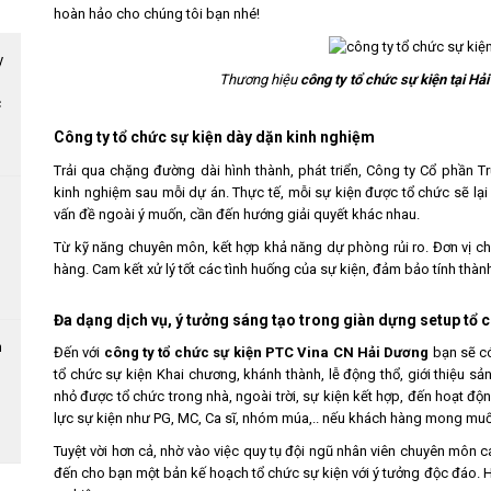
hoàn hảo cho chúng tôi bạn nhé!
Thương hiệu
công ty tổ chức sự kiện tại Hả
c
Công ty tổ chức sự kiện dày dặn kinh nghiệm
Trải qua chặng đường dài hình thành, phát triển, Công ty Cổ phần T
kinh nghiệm sau mỗi dự án. Thực tế, mỗi sự kiện được tổ chức sẽ lại 
vấn đề ngoài ý muốn, cần đến hướng giải quyết khác nhau.
Từ kỹ năng chuyên môn, kết hợp khả năng dự phòng rủi ro. Đơn vị ch
hàng. Cam kết xử lý tốt các tình huống của sự kiện, đảm bảo tính thà
Đa dạng dịch vụ, ý tưởng sáng tạo
trong giàn dựng setup tổ c
Đến với
công ty tổ chức sự kiện PTC Vina CN Hải Dương
bạn sẽ có
tổ chức sự kiện Khai chương, khánh thành, lễ động thổ, giới thiệu sản
nhỏ được tổ chức trong nhà, ngoài trời, sự kiện kết hợp, đến hoạt độ
lực sự kiện như PG, MC, Ca sĩ, nhóm múa,.. nếu khách hàng mong muố
Tuyệt vời hơn cả, nhờ vào việc quy tụ đội ngũ nhân viên chuyên môn c
đến cho bạn một bản kế hoạch tổ chức sự kiện với ý tưởng độc đáo. 