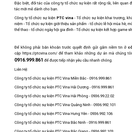
Đặc biệt, đối tác của công ty tổ chức sự kiện rất rộng rãi, liên quan 
tác mới mẻ dành cho bạn.
Công ty tổ chức sự kiện
PTC vina
- Tổ chức sự kiện khai trương, kh
niệm - Tổ chức sự kiện giới thiệu sản phẩm - tổ chức lễ hội mùa hè, m
thể thao - tổ chức ngày hội gia đình - Tổ chức sự kiện kết hợp game sh
Để không phải băn khoăn trước quyết định gửi gắm niềm tin ở
cô
cập
https://ptcvina.com/
để tham khảo những dự án mà chúng tôi đã
0916.999.861
để được tiếp nhận yêu cầu nhanh chóng.
Liên Hệ:
Công ty tổ chức sự kiện PTC Vina Miền Bắc - 0916.999.861
Công ty tổ chức sự kiện PTC Vina Hải Dương - 0916.999.861
Công ty tổ chức sự kiện PTC Vina Hải Phòng - 0936.99.22.02
Công ty tổ chức sự kiện PTC Vina Quảng Ninh - 0936.992.101
Công ty tổ chức sự kiện PTC Vina Hưng Yên - 0936.992.106
Công ty tổ chức sự kiện PTC Vina Bắc Ninh - 0916.999.861
Công ty tổ chức sự kiện PTC Vina Bắc Giang - 0936.992.103