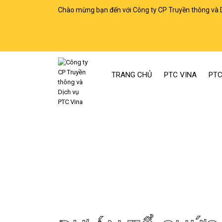
Chào mừng bạn đến với Công ty CP Truyền thông và 
TRANG CHỦ
PTC VINA
PTC
Trang chủ
Dự án Tổ chức sự kiện