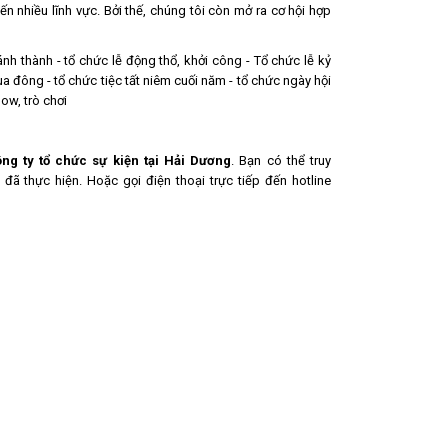
đến nhiều lĩnh vực. Bởi thế, chúng tôi còn mở ra cơ hội hợp
ánh thành - tổ chức lễ động thổ, khởi công - Tổ chức lễ kỷ
ùa đông - tổ chức tiệc tất niêm cuối năm - tổ chức ngày hội
ow, trò chơi
ng ty tổ chức sự kiện tại Hải Dương
. Bạn có thể truy
 thực hiện. Hoặc gọi điện thoại trực tiếp đến hotline