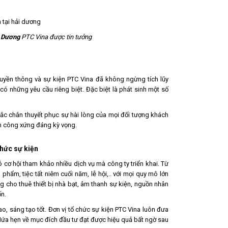
i Dương
PTC Vina
được tin tưởng
ruyền thông và sự kiện PTC Vina đã không ngừng tích lũy
có những yêu cầu riêng biệt. Đặc biệt là phát sinh một số
ắc chắn thuyết phục sự hài lòng của mọi đối tượng khách
nh công xứng đáng kỳ vọng.
hức sự kiện
 cơ hội tham khảo nhiều dịch vụ mà công ty triển khai. Từ
 phẩm, tiệc tất niêm cuối năm, lễ hội,.. với mọi quy mô lớn
ng cho thuê thiết bị nhà bạt, âm thanh sự kiện, nguồn nhân
n.
ao, sáng tạo tốt. Đơn vị tổ chức sự kiện PTC Vina luôn đưa
Hứa hẹn về mục đích đầu tư đạt được hiệu quả bất ngờ sau