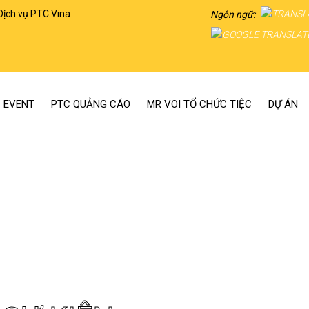
Dịch vụ PTC Vina
Ngôn ngữ:
 EVENT
PTC QUẢNG CÁO
MR VOI TỔ CHỨC TIỆC
DỰ ÁN