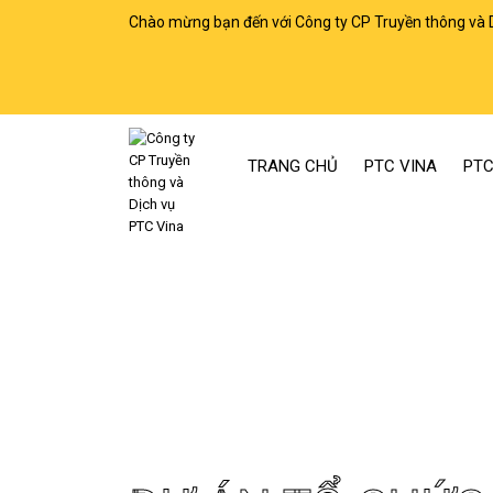
Chào mừng bạn đến với Công ty CP Truyền thông và 
TRANG CHỦ
PTC VINA
PTC
Trang chủ
Dự án Tổ chức sự kiện